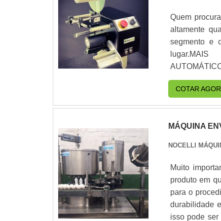
escritório d
própria. Tod
Quem procura 
proativos e té
altamente qua
dentro e fora
segmento e c
qualidade..
lugar.MAI
AUTOMÁTICOS
empresa inova
COTAR AGOR
Com grande 
dispensadores 
final, com fo
MÁQUINA EN
automático, 
produtos e se
NOCELLI MÁQUI
que ficam de
deixando a d
Muito importa
demonstrar c
produto em qu
pelos quais a
para o procedi
por dispensad
durabilidade 
vasta experiên
isso pode ser