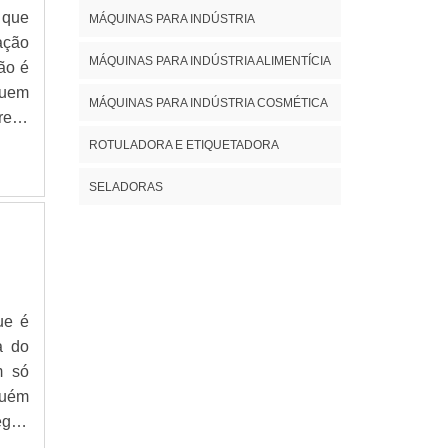
 que
MÁQUINAS PARA INDÚSTRIA
adas
ação
veis
MÁQUINAS PARA INDÚSTRIA ALIMENTÍCIA
ão é
uipe
Quem
ncia
MÁQUINAS PARA INDÚSTRIA COSMÉTICA
resa
eira
hia,
ROTULADORA E ETIQUETADORA
ando
SELADORAS
o em
nham
ntos
as o
s de
ivos
ue é
ento
a do
vos;
m só
alta
uém
des;
egue
tima
o de