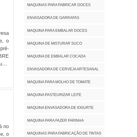
MAQUINAS PARA FABRICAR DOCES
ENVASADORA DE GARRAFAS
MAQUINA PARA EMBALAR DOCES
resa
e, o
MAQUINA DE MISTURAR SUCO
pré-
OBRE
MAQUINA DE EMBALAR COCADA
 uma
ENVASADORA DE CERVEJA ARTESANAL
-how
s, a
MAQUINA PARA MOLHO DE TOMATE
er o
ezar
MAQUINA PASTEURIZAR LEITE
iais
MAQUINA ENVASADORA DE IOGURTE
o do
 com
MAQUINA PARA FAZER FARINHA
ir a
á no
 com
MAQUINAS PARA FABRICAÇÃO DE TINTAS
e, o