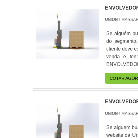
ENVOLVEDO
UNION
/ MASSAR
Se alguém bus
do segmento.
cliente deve 
venda e te
ENVOLVEDORA
empresa que 
COTAR AGOR
focado em en
companhia dis
foco em envo
ENVOLVEDOR
pelos produto
que são deixa
UNION
/ MASSAR
cliente.É im
companhias es
Se alguém bus
qualidade e 
website da Un