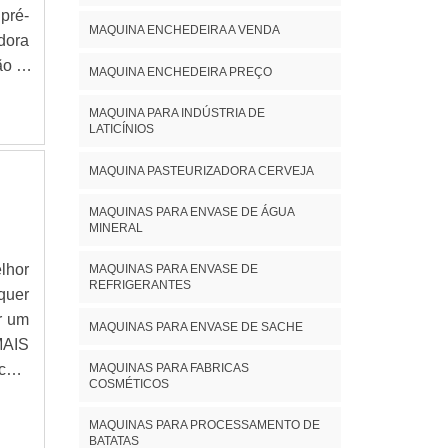
ções
pré-
MAQUINA ENCHEDEIRA A VENDA
stem
dora
s em
ão e
MAQUINA ENCHEDEIRA PREÇO
sses
OBRE
a de
MAQUINA PARA INDÚSTRIA DE
tiva
LATICÍNIOS
ento
alta
ação
e em
MAQUINA PASTEURIZADORA CERVEJA
n é
dora
ível
MAQUINAS PARA ENVASE DE ÁGUA
ntes
MINERAL
na e
área
 que
ado;
lhor
MAQUINAS PARA ENVASE DE
tura
REFRIGERANTES
inda
quer
s as
eve-
r um
MAQUINAS PARA ENVASE DE SACHE
veis
dade
AIS
uipe
as e
MAQUINAS PARA FABRICAS
ura
COSMÉTICOS
ncia
que a
nça,
o de
es e
MAQUINAS PARA PROCESSAMENTO DE
lhor
BATATAS
á de