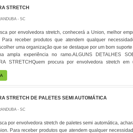
RA STRETCH
ANDUBA - SC
ca por envolvedora stretch, conhecerá a Union, melhor emp
 Para receber produtos que atendem qualquer necessidad
escolher uma organização que se destaque por um bom suporte 
nha ampla experiência no ramo.ALGUNS DETALHES S
 STRETCHQuem procura por envolvedora stretch em
preza pela segurança, chega até a Union. Com grande know
A
volvedora de paletes e esteira transportadora de rolete
ponibiliza tudo o que há de mais atual no mercado.Sem perd
lvedora stretch, na essência da empresa, a mesma deve pr
A STRETCH DE PALETES SEMI AUTOMÁTICA
s e serviços com ótima qualidade e precisão, detalhes primord
dos de lado por muitas empresas que não focam na fidelizaçã
ANDUBA - SC
portante lembrar que o produto deve sempre ser adquirido
pecializadas no segmento. Esse tipo de cuidado ajuda a garant
ca por envolvedora stretch de paletes semi automática, achar
durabilidade dos materiais, além de evitar prejuízos
ion. Para receber produtos que atendem qualquer necessidad