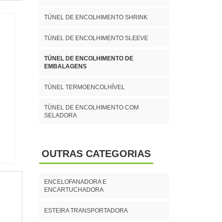
 DO
mpre
TÚNEL DE ENCOLHIMENTO SHRINK
ento
dade
rsas
aber
TÚNEL DE ENCOLHIMENTO SLEEVE
 com
deve
irar
TÚNEL DE ENCOLHIMENTO DE
o de
EMBALAGENS
ores
vitar
 dos
suas
TÚNEL TERMOENCOLHÍVEL
 tem
tos
 que
TÚNEL DE ENCOLHIMENTO COM
aque
SELADORA
s de
asta
TO
s de
OUTRAS CATEGORIAS
ação
on é
ENCELOFANADORA E
ica.
ENCARTUCHADORA
como
 por
ESTEIRA TRANSPORTADORA
nça,