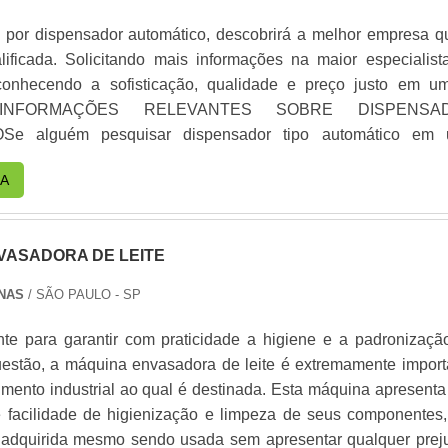
e alta qualidade onde são realizadas as atividades e usin
os esses fatores, agregados a uma equipe com colaborad
por dispensador automático, descobrirá a melhor empresa q
cnicos especializados e capacitados para a realização de serv
lificada. Solicitando mais informações na maior especialist
 da empresa, garantem a melhor experiência para os clientes
onhecendo a sofisticação, qualidade e preço justo em u
S INFORMAÇÕES RELEVANTES SOBRE DISPENSA
e alguém pesquisar dispensador tipo automático em
dora, consegue encontrar o site da Berteck Máquinas Industri
A
expressão de mercado quando o assunto é rotulador
de rótulos e etiquetas, garantindo a satisfação da venda à ent
co total na qualidade.Não obstante, quando falamos em dispens
VASADORA DE LEITE
deve-se ter a exatidão em orçar com empresas que prezam
rviços que tenham ótima qualidade e precisão, pontos importa
NAS
/ SÃO PAULO - SP
 fora no planejamento de empresas que visam apenas o lu
esejar nos outros fatores.Existem muitas formas diferente
nte para garantir com praticidade a higiene e a padronizaçã
onhecimento e autoridade em sua área de atuação. Os mot
estão, a máquina envasadora de leite é extremamente import
 Berteck Máquinas Industriais é a escolha certa quando pesqu
mento industrial ao qual é destinada. Esta máquina apresenta 
or tipo automático: Colaboradores proativos; Profissionais
e facilidade de higienização e limpeza de seus componentes,
cia na área de atuação; Trabalhadores de alta qualidade; Escri
 adquirida mesmo sendo usada sem apresentar qualquer preju