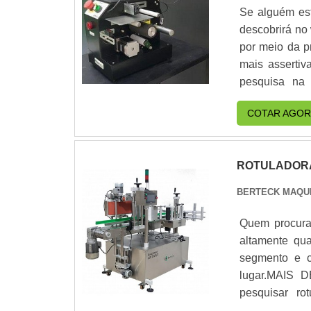
Se alguém est
padrões alcanç
descobrirá no
as atividad
por meio da p
âÂÂÂÂÂÂâÂ
mais asser
multidisciplin
pesquisa na
na área de atu
responsável, e
de clientes....
COTAR AGOR
é possível enc
sempre a qual
máquina de e
ROTULADOR
produtos e se
importantes q
BERTECK MAQUI
lucro, deixand
demonstrar c
Quem procura 
pelos quais 
altamente qua
quando procu
segmento e c
Profissionais
lugar.MAIS
qualidade; Es
pesquisar ro
Software de 
encontrar o 