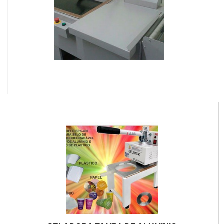
qualidade. Alguns desses motivos são: Ótimo preço;
Profissionais com vasta experiência na área de
atuação; Atendimento personalizado; Diversas opções
de pagamento disponíveis; Amplo estoque de
equipamentos; Sede em localização privilegiada.A
EMPRESA ESPECIALISTA DO SEGMENTOSomente
IMAGEM ILUSTRATIVA DE MÁQUINA DE EMBALAR A
na Union é possível encontrar a solução para quem
VÁCUO
busca envolvedora semi automática. Líder em
qualidade, a empresa oferece uma variedade de itens
como empacotadora automática e esteira
transportadora de roletes.É reconhecida por ser uma
empresa comprometida com seus serviços e que preza
pela segurança, padrões alcançados por possuir
escritório de alta qualidade onde são realizadas as
atividades e linha de produção focada em embalagens
sustentáveis âÂÂÂÂÂÂâÂÂÂÂÂÂe ecológicas.Tudo
isso, unido a um time de equipe multidisciplinar de
consultores associados e profissionais com vasta