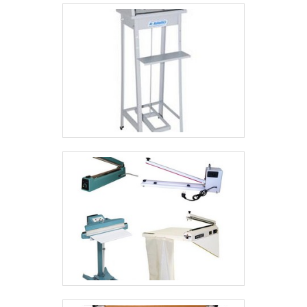
Industriais existe variedade e qualidade quando o
assunto for rebobinador. É sempre a opção mais
confiável, disponibilizando itens como rotuladoras e
dispensadores de rótulos e etiquetas.Tudo isso por ser
comprometida com os serviços e responsável,
qualificações construídas por focar suas ações no
resultado final, tendo escritório de alta qualidade onde
são realizadas as atividades e laboratório equipado
com equipamentos de alta tecnologia. Todos esses
fatores, agregados a uma equipe com colaboradores
proativos e profissionais com vasta experiência na área
de atuação, fecham todo o ciclo de entrega com
excelência para toda a carteira de clientes..