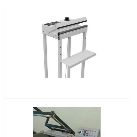
preza pela segurança, chega até a Union. Com grande
EMPRESA ESPECIALISTA DO SEGMENTOSomente
know-how focado em envolvedora de paletes e esteira
na Union existem as melhores variedades no segmento
transportadora de roletes, a companhia disponibiliza
quando o assunto for máquinas e equipamentos para
tudo o que há de mais atual no mercado.Ainda focando
embalagem. São diversas opções de itens oferecidos,
em envolvedora semi automática, sempre deve-se
como esteira de lona e túnel de encolhimento com
buscar uma empresa que tenha produtos e serviços
ótima qualidade e excelente custo-benefício.Com a
com ótima qualidade e excelente custo-benefício,
organização é possível tirar as suas dúvidas sobre os
pequenos detalhes, mas de grande valia para saber a
serviços do ramo, além de contar com os melhores
procedência e seriedade da empresa.É importante
profissionais e instalações. Assim, conquistando a
lembrar que o produto deve sempre ser adquirido com
confiança e a satisfação dos clientes, que são os
companhias especializadas no segmento. Esse tipo de
IMAGEM ILUSTRATIVA DE MÁQUINA DE EMBALAR A
maiores objetivos da marca.A Union é uma empresa
cuidado ajuda a garantir a qualidade e durabilidade dos
VÁCUO
que tem sido apontada de forma positiva no segmento
materiais, além de evitar prejuízos com substituições
pela seriedade e qualidade que comprova sua essência
frequentes de produtos que não cumprem com suas
de trazer o melhor aos clientes no mercado....
funções adequadamente. Assim, é possível poupar
gastos desnecessários.Existem diversos motivos para a
Union ter se tornado destaque quando pensamos em
uma empresa que entrega confiança e produtos de