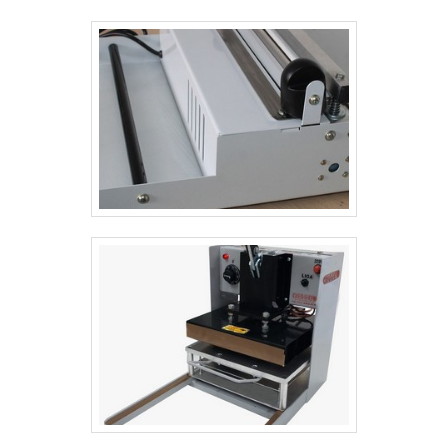
REBOBINADORQuem está à procura de rebobinadores
for máquinas industriais - embaladoras, empacotadoras
em uma empresa altamente qualificada, consegue
e seladoras. Com foco na experiência dos clientes,
encontrar o site da Berteck Máquinas Industriais. Com
oferece itens variados como seladora de bandejas e
grande know-how focado em laminadoras e
potes para delivery e seladora para cálices tipo santa
dispensadores de rótulos e etiquetas, focando em
ceia com 8 cavidades 110v com ótima qualidade e
tecnologia e desenvolvimento no que gera resultado ao
precisão. Para tal sucesso, a empresa investiu em
cliente.Sem perder o foco em rebobinador, sempre
profissionais competentes e em equipamentos
deve-se buscar uma empresa que tenha produtos e
inovadores. A Selpack Seladoras é uma empresa que
serviços com ótima qualidade e precisão, detalhes
tem se destacado da concorrência por toda seriedade e
primordiais que são deixados de lado por muitas
qualidade o que garante uma entrega de excelência de
empresas que não focam na fidelização do
ponta a ponta. .
cliente.Existem muitas formas diferentes de demonstrar
conhecimento e autoridade em sua área de atuação.
Por que a Berteck Máquinas Industriais é a escolha
certa quando o assunto for rebobinador: Comprometida
com os serviços; Responsável; Altamente qualificada;
Inovadora; Segura. EFICIÊNCIA E QUALIDADE
COMPROVADASApenas na Berteck Máquinas