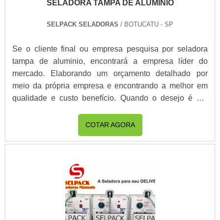
SELADORA TAMPA DE ALUMINIO
experiência na área de atuação, fecha o ciclo de
entrega com excelência para toda a carteira de
SELPACK SELADORAS
/ BOTUCATU - SP
clientes....
Se o cliente final ou empresa pesquisa por seladora
tampa de aluminio, encontrará a empresa líder do
mercado. Elaborando um orçamento detalhado por
meio da própria empresa e encontrando a melhor em
qualidade e custo benefício. Quando o desejo é por
seladora tampa de aluminio, com a equipe da Selpack
Seladoras alcançará excelente custo-benefício com
COTAR AGORA
soluções de seladora de embalagem para delivery de
diversos tamanhos. MAIS DETALHES
INTERESSANTES SOBRE SELADORA TAMPA DE
ALUMINIO A Selpack Seladoras objetiva seus reforços
em criar aos parceiros uma estrutura com escritório de
alta qualidade onde são realizadas as atividades e sala
de treinamento com materiais sofisticados, tudo para se