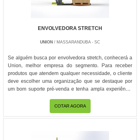
ENVOLVEDORA STRETCH
UNION
/ MASSARANDUBA - SC
Se alguém busca por envolvedora stretch, conhecerá a
Union, melhor empresa do segmento. Para receber
produtos que atendem qualquer necessidade, o cliente
deve escolher uma organização que se destaque por
um bom suporte pré-venda e tenha ampla experiência
no ramo.ALGUNS DETALHES SOBRE
ENVOLVEDORA STRETCHQuem procura por
COTAR AGORA
envolvedora stretch em uma empresa que preza pela
segurança, chega até a Union. Com grande know-how
focado em envolvedora de paletes e esteira
transportadora de roletes, a companhia disponibiliza