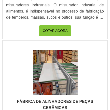
misturadores industriais. O misturador industrial de
alimentos, é indispensável no processo de fabricação
de temperos, massas, sucos e outros, sua função é de
homogeneização e mistura, mas para diferentes
processos de fabricação suas especificações podem
COTAR AGORA
variar, como seu tamanho, modelo e material de
fabricação.Principais vantagens do equipamento Alto
índice de durabilidade e resistência; Custo-bene.
FÁBRICA DE ALINHADORES DE PEÇAS
CERÂMICAS