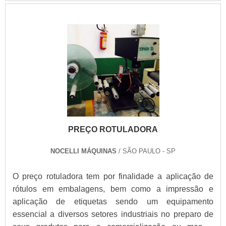
opções variadas que a empresa oferece, como
significar um ganho qualitativo e quantitativo nestes
máquinas para produção de rótulos bula e
processos.Cuidados im.
rebobinadores. Tem rótulo de comprometida com os
serviços e segura, qualificações construídas por focar
suas ações no resultado final, tendo escritório de alta
qualidade onde são realizadas as atividades e
usinagem própria. Todos esses fatores, agregados a
uma equipe com colaboradores proativos e técnicos
especializados e capacitados para a realização de
serviços dentro e fora da empresa, garantem a melhor
experiência para os clientes com qualidade. .
PREÇO ROTULADORA
NOCELLI MÁQUINAS
/ SÃO PAULO - SP
O preço rotuladora tem por finalidade a aplicação de
rótulos em embalagens, bem como a impressão e
aplicação de etiquetas sendo um equipamento
essencial a diversos setores industriais no preparo de