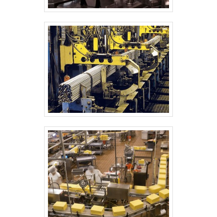
semi automatica: Comprometida com os serviços;
Responsável; Altamente qualificada; Inovadora;
Segura. QUALIDADE COMPROVADA NO
SEGMENTOSomente na Makina tem tudo que se
precisa para maquina de envase semi automatica. É
possível encontrar itens variados com tecnologia de
ponta, como envasadora semiautomática e esteira
transportadora industrial.Tudo isso por ser
comprometida com os serviços e responsável, padrões
possíveis por contar com escritório de alta qualidade
onde são realizadas as atividades e equipamentos
industriais de alta performance e precisão, para as mais
diversas aplicações em indústrias cosméticas,
alimentícias, farmacêuticas, químicas e
petroquímicas. Todos esses fatores, agregados a uma
equipe com engenheiros altamente qualificados e
experientes, que desenvolvem projetos de
equipamentos da forma que mais se encaixa ao