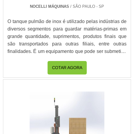
NOCELLI MÁQUINAS
/ SÃO PAULO - SP
O tanque pulmão de inox é utilizado pelas indústrias de
diversos segmentos para guardar matérias-primas em
grande quantidade, suprimentos, produtos finais que
são transportados para outras filiais, entre outras
finalidades. É um equipamento que pode ser submetido
tanto a altíssimas temperaturas quanto a baixas
pressões.MAIS INFORMAÇÕES SOBRE O
COTAR AGORA
PRODUTOUm tanque deve ter sua manutenção
realizada periodicamente, fazendo-se a verificação e ...