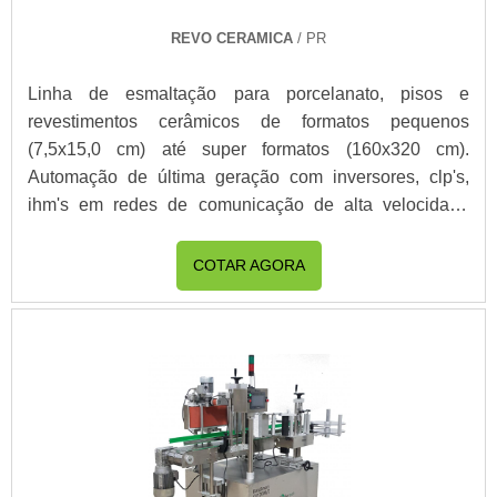
REVO CERAMICA
/ PR
Linha de esmaltação para porcelanato, pisos e
revestimentos cerâmicos de formatos pequenos
(7,5x15,0 cm) até super formatos (160x320 cm).
Automação de última geração com inversores, clp's,
ihm's em redes de comunicação de alta velocidade
(ethercat); Sistemas de segurança de acordo com
NR12; Acionamentos com motoredutores SEW;
COTAR AGORA
Alinhado à indústria 4.0; Integração com banco de
dados, diponibilização de KPI's, diagnósticos e suporte
técnico remoto;