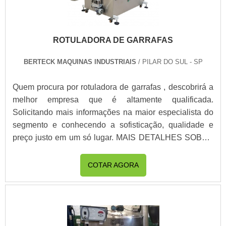
ROTULADORA DE GARRAFAS
BERTECK MAQUINAS INDUSTRIAIS
/ PILAR DO SUL - SP
Quem procura por rotuladora de garrafas , descobrirá a
melhor empresa que é altamente qualificada.
Solicitando mais informações na maior especialista do
segmento e conhecendo a sofisticação, qualidade e
preço justo em um só lugar. MAIS DETALHES SOBRE
ROTULADORA DE GARRAFAS Se alguém pesquisar
rotuladoras de garrafas em uma empresa inovadora,
COTAR AGORA
consegue encontrar o site da Berteck máquinas
Industriais. Com grande expressão de mercado quando
o assunto é rotuladoras e dispensadores de rótulos e
etiquetas, garantindo a satisfação da venda à entrega
final, com foco total na qualidade. Ainda focando na