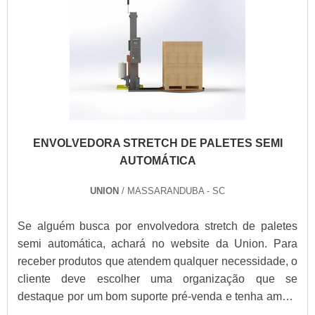
tudo o que há de mais atual no mercado.Sem perder o
foco em envolvedora stretch, na essência da empresa, a
mesma deve prezar pelos produtos e serviços com
ótima qualidade e precisão, detalhes primordiais que
são deixados de lado por muitas empresas que não
focam na fidelização do cliente.É importante lembrar
que o produto deve sempre ser adquirido com
companhias especializadas no segmento. Esse tipo de
ENVOLVEDORA STRETCH DE PALETES SEMI
cuidado ajuda a garantir a qualidade e durabilidade dos
AUTOMÁTICA
materiais, além de evitar prejuízos com substituições
frequentes de produtos que não cumprem com suas
UNION
/ MASSARANDUBA - SC
funções adequadamente. Assim, é possível poupar
gastos desnecessários.Existem diversos motivos para a
Se alguém busca por envolvedora stretch de paletes
Union ter se tornado destaque quando pensamos em
semi automática, achará no website da Union. Para
uma empresa que entrega confiança e produtos de
receber produtos que atendem qualquer necessidade, o
qualidade. Alguns desses motivos são: Ótimo preço;
cliente deve escolher uma organização que se
Profissionais com vasta experiência na área de
destaque por um bom suporte pré-venda e tenha ampla
atuação; Atendimento personalizado; Diversas opções
experiência no ramo.Quando o assunto é envolvedora