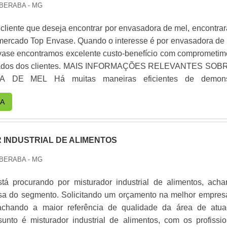
BERABA - MG
cliente que deseja encontrar por envasadora de mel, encontrar
 mercado Top Envase. Quando o interesse é por envasadora de 
ase encontramos excelente custo-benefício com comprometim
. MAIS INFORMAÇÕES RELEVANTES SOBRE A
aneiras eficientes de demonstrar
 excelência em uma área de atuação. A Top Envase canaliza
A
er aos parceiros uma estrutura com: Tecnologia de ponta;
 atendem as necessidades de produtividade dos client
 INDUSTRIAL DE ALIMENTOS
s diversos tipos de produtos com características atípicas. Tudo
 envasadora de mel com excelente custo-benefício. Ainda com
BERABA - MG
ca sobre a envasadora de mel, é importante buscar uma empresa
s e serviços com ótima qualidade e precisão, pontos importa
á procurando por misturador industrial de alimentos, acha
ora no planejamento de empresas que visam apenas o lucro. É por
sa do segmento. Solicitando um orçamento na melhor empres
ue a Top Envase é altamente qualificada quando falamo
chando a maior referência de qualidade da área de atua
nvase de produtos líquidos e pastosos. O objetivo é garantir 
nto é misturador industrial de alimentos, com os profissio