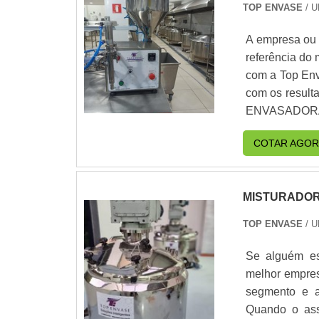
TOP ENVASE
/ U
A empresa ou 
referência do
com a Top Env
com os resultados dos clientes
ENVASADORA DE MEL Há muitas m
competência e
COTAR AGOR
energia em oferec
Máquinas que
parceiros; 14 anos de mercado atuando no desenvolvimento de equipamentos
MISTURADOR
para envase do
para oferecer
TOP ENVASE
/ U
visão analíti
tenha produto
Se alguém est
que ficam de f
melhor empre
essa razão q
segmento e a
segmento de E
Quando o assu