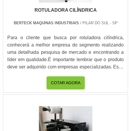
ROTULADORA CILÍNDRICA
BERTECK MAQUINAS INDUSTRIAIS
/ PILAR DO SUL - SP
Para o cliente que busca por rotuladora cilíndrica,
conhecerá a melhor empresa do segmento realizando
uma detalhada pesquisa de mercado e encontrando a
líder em qualidade.É importante lembrar que o produto
deve ser adquirido com empresas especializadas. Esse
tipo de cuidado ajuda a garantir a qualidade e
durabilidade dos materiais, além de evitar prejuízos
COTAR AGORA
com substituições frequentes de peças defeituosas.
Assim, é possível poupar gastos desnecessários.MAIS
DETALHES SOBRE A ROTULADORA
CILÍNDRICAQuem está à procura de rotuladora
cilíndrica em uma empresa inovadora, vai até o site da
Berteck Máquinas Industriais. Na organização, é