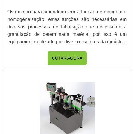
Os moinho para amendoim tem a função de moagem e
homogeneização, estas funções são necessárias em
diversos processos de fabricação que necessitam a
granulação de determinada matéria, por isso é um
equipamento utilizado por diversos setores da indústria.
A granulação partir da moagem de amendoim por
exemplo, é utilizada na fabricação de pasta de
COTAR AGORA
amendoim, farinha de amendoim, paçoca, entre outros.
Servindo para o processo de fabricação de tantos
produtos, moinhos industriais são equipamentos bas.