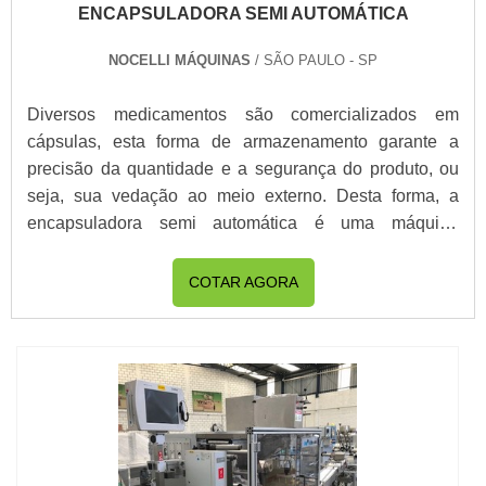
ENCAPSULADORA SEMI AUTOMÁTICA
NOCELLI MÁQUINAS
/ SÃO PAULO - SP
Diversos medicamentos são comercializados em
cápsulas, esta forma de armazenamento garante a
precisão da quantidade e a segurança do produto, ou
seja, sua vedação ao meio externo. Desta forma, a
encapsuladora semi automática é uma máquina
bastante útil à indústria farmacêutica para o de
armazenamento de fármacos em doses unitárias.
COTAR AGORA
Funciona em etapas simples com o auxílio de um
operador, são elas: a disposição das cápsulas no
equipament...