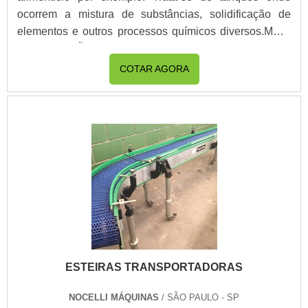
ocorrem a mistura de substâncias, solidificação de
elementos e outros processos químicos diversos.MAIS
INFORMAÇÕES SOBRE O PRODUTONa hora de
adquirir o equipamento ideal para uma finalidade é
COTAR AGORA
preciso saber quanto custa reator industrial, e se atentar
às especificações técnicas do mesmo, à confiabilidade
do fornecedor e às melhores ofertas, assim .
ESTEIRAS TRANSPORTADORAS
NOCELLI MÁQUINAS
/ SÃO PAULO - SP