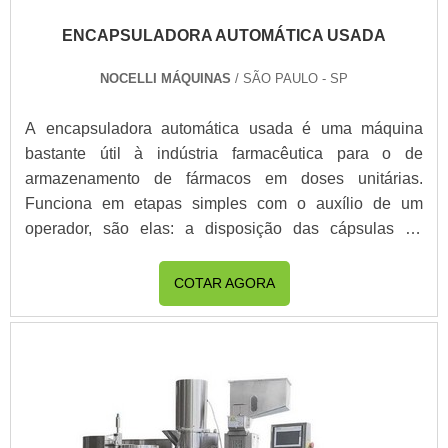
ENCAPSULADORA AUTOMÁTICA USADA
NOCELLI MÁQUINAS
/ SÃO PAULO - SP
A encapsuladora automática usada é uma máquina
bastante útil à indústria farmacêutica para o de
armazenamento de fármacos em doses unitárias.
Funciona em etapas simples com o auxílio de um
operador, são elas: a disposição das cápsulas no
equipamento, seu preenchimento com o produto e
fechamento adequado.MAIS INFORMAÇÕES SOBRE
COTAR AGORA
A FINALIDADE DO PRODUTOO produto tem a
finalidade de encapsular pós e grãos como
medicamentos, suplementos e out...