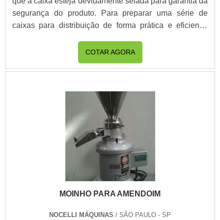
que a caixa esteja devidamente selada para garantia da
segurança do produto. Para preparar uma série de
caixas para distribuição de forma prática e eficiente,
uma fábrica deve contar com a máquina de fechar caixa
de papelão. Disponível em diversos modelos, o ideal
COTAR AGORA
para a sua produção adequa-se a determinados
padrões de tamanho de caixa, tamanho de fita e
capacidade de produção, há modelos de aplicação de .
MOINHO PARA AMENDOIM
NOCELLI MÁQUINAS
/ SÃO PAULO - SP