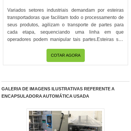
Variados setores industriais demandam por esteiras
transportadoras que facilitam todo o processamento de
seus produtos, agilizam o transporte de partes para
cada etapa, sequenciando uma linha em que
operadores podem manipular tais partes.Esteiras são
muito versáteis e por isso atendem diversas
necessidades industriais, podem ser pequenas ou
COTAR AGORA
extensas, de material mais ou menos resistente para
transporte de um ou outro produto.Cuidados
shuffle($random);for($i = 0; $i < $limit; $i++){ print
importantes com o equipamentoAs esteiras devem ser
$random[$i];}?>
adquiridas .
GALERIA DE IMAGENS ILUSTRATIVAS REFERENTE A
ENCAPSULADORA AUTOMÁTICA USADA