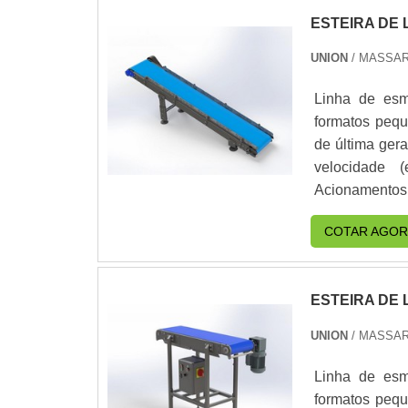
ESTEIRA DE 
UNION
/ MASSAR
Linha de esm
formatos pequ
de última ger
velocidade 
Acionamentos com
banco de dados
COTAR AGOR
ESTEIRA DE
UNION
/ MASSAR
Linha de esm
formatos pequ