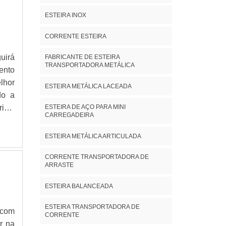
ESTEIRA INOX
CORRENTE ESTEIRA
uirá
FABRICANTE DE ESTEIRA
TRANSPORTADORA METÁLICA
ento
lhor
ESTEIRA METÁLICA LACEADA
do a
ESTEIRA DE AÇO PARA MINI
iais
CARREGADEIRA
MAIS
tas
ESTEIRA METÁLICA ARTICULADA
a de
CORRENTE TRANSPORTADORA DE
 aos
ARRASTE
s as
nder
ESTEIRA BALANCEADA
ulos
ESTEIRA TRANSPORTADORA DE
ulos
 com
CORRENTE
 com
r na