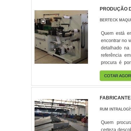
PRODUÇÃO D
BERTECK MAQUI
Quem está em
encontrar no 
detalhado na
referência e
procura é por
encontrará pr
COTAR AGOR
INFORMAÇÕ
maneiras efi
atuação. A B
FABRICANTE
clientes uma e
atividades; E
RUM INTRALOGÍ
todas as dema
bula com prec
Quem procurar
bula, sempre
certeza desco