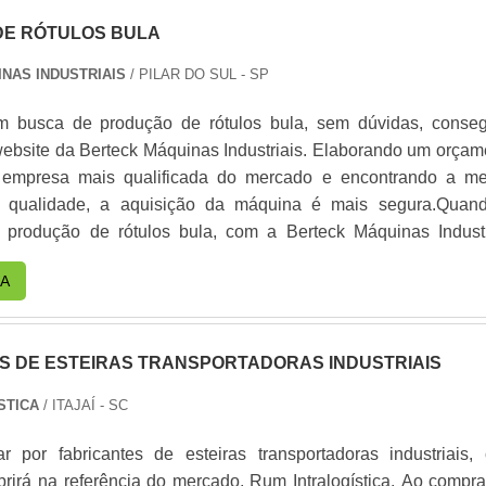
E RÓTULOS BULA
NAS INDUSTRIAIS
/ PILAR DO SUL - SP
 busca de produção de rótulos bula, sem dúvidas, conseg
website da Berteck Máquinas Industriais. Elaborando um orçam
 empresa mais qualificada do mercado e encontrando a me
m qualidade, a aquisição da máquina é mais segura.Quan
 produção de rótulos bula, com a Berteck Máquinas Industr
ecisão com comprometimento com os resultados dos clientes.
A
ES SOBRE A PRODUÇÃO DE RÓTULOS BULAHá mui
cientes de demonstrar competência e excelência em uma áre
erteck Máquinas Industriais foca sua energia em oferecer
S DE ESTEIRAS TRANSPORTADORAS INDUSTRIAIS
strutura com: Escritório de alta qualidade onde são realizada
quipamentos de última geração; Estrutura suficiente para ate
STICA
/ ITAJAÍ - SC
ndas. Tudo pensando em um maquinário para produção de rót
isão. Ainda com uma visão analítica sobre a produção de rót
 por fabricantes de esteiras transportadoras industriais,
 deve-se buscar uma empresa que tenha produtos e serviços
brirá na referência do mercado, Rum Intralogística. Ao compra