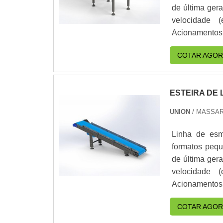
de última ger
velocidade 
Acionamentos com
banco de dados
COTAR AGOR
ESTEIRA DE
UNION
/ MASSAR
Linha de esm
formatos pequ
de última ger
velocidade 
Acionamentos com
banco de dados
COTAR AGOR