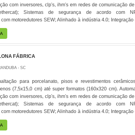
ação com inversores, clp's, ihm's em redes de comunicação de 
(ethercat); Sistemas de segurança de acordo com N
 motoredutores SEW; Alinhado à indústria 4.0; Integração com
, diponibilização de KPI's, diagnósticos e suporte técnico rem
A
 LONA FÁBRICA
ANDUBA - SC
altação para porcelanato, pisos e revestimentos cerâmico
enos (7,5x15,0 cm) até super formatos (160x320 cm). Autom
ação com inversores, clp's, ihm's em redes de comunicação de 
(ethercat); Sistemas de segurança de acordo com N
 motoredutores SEW; Alinhado à indústria 4.0; Integração com
, diponibilização de KPI's, diagnósticos e suporte técnico rem
A