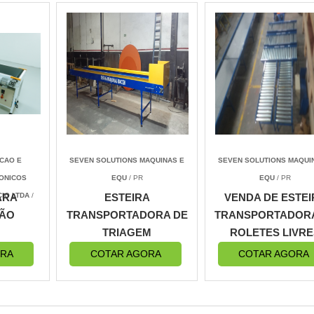
CAO E
SEVEN SOLUTIONS MAQUINAS E
SEVEN SOLUTIONS MAQUI
ONICOS
EQU
/ PR
EQU
/ PR
CIO LTDA
ARA
/
ESTEIRA
VENDA DE ESTEI
ÃO
TRANSPORTADORA DE
TRANSPORTADOR
TRIAGEM
ROLETES LIVRE
ORA
COTAR AGORA
COTAR AGORA