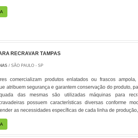
A
ARA RECRAVAR TAMPAS
NAS
/ SÃO PAULO - SP
ores comercializam produtos enlatados ou frascos ampola, 
e atribuem segurança e garantem conservação do produto, pa
quada das mesmas são utilizadas máquinas para recr
cravadeiras possuem características diversas conforme mod
ender as necessidades específicas de cada linha de produção, 
, capacidade de produção e tipo de embalagem. Princi
A
material Matéria-prima de alta performance; Dur.