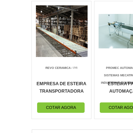
REVO CERAMICA
/ PR
PROMEC AUTOMA
SISTEMAS MECATR
EMPRESA DE ESTEIRA
INDUSTRIA E COMER
ESTEIRA P
TRANSPORTADORA
AUTOMAÇ
COTAR AGORA
COTAR AG