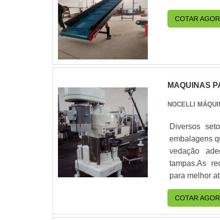
COTAR AGOR
MAQUINAS P
NOCELLI MÁQUI
Diversos set
embalagens qu
vedação ade
tampas.As re
para melhor at
como tamanho
COTAR AGOR
benefícios do 