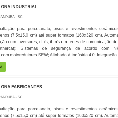
LONA INDUSTRIAL
ANDUBA - SC
altação para porcelanato, pisos e revestimentos cerâmico
enos (7,5x15,0 cm) até super formatos (160x320 cm). Autom
ação com inversores, clp's, ihm's em redes de comunicação de 
(ethercat); Sistemas de segurança de acordo com N
 motoredutores SEW; Alinhado à indústria 4.0; Integração com
, diponibilização de KPI's, diagnósticos e suporte técnico rem
A
 LONA FABRICANTES
ANDUBA - SC
altação para porcelanato, pisos e revestimentos cerâmico
enos (7,5x15,0 cm) até super formatos (160x320 cm). Autom