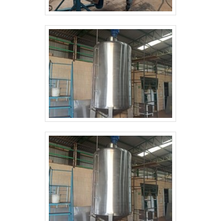
envasadora para detergente: Colaboradores proativos;
Profissionais com vasta experiência nas diversas áreas
de atuação; Trabalhadores de alta qualidade;
Máquinas que atendem as necessidades de
produtividade dos clientes e parceiros; Setups práticos
na linha fabril de indústrias de diversos segmentos;
Atendimento de todas as normativas necessárias.
QUALIDADE COMPROVADA NO SEGMENTO Na Top
Envase tem tudo que se precisa para envasadora para
detergente. São diversas opções disponibilizadas,
como máquinas envasadoras para líquidos e pastosos
e bombas de transferência. Tudo isso por ser
comprometida com os serviços e responsável,
conquistas adquiridas porque investiu em uma estrutura
que hoje conta com máquinas que atendem as
necessidades de produtividade dos clientes e parceiros
e atendimento de todas as normativas necessárias.